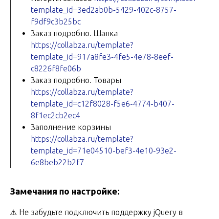
template_id=3ed2ab0b-5429-402c-8757-
f9df9c3b25bc
Заказ подробно. Шапка
https://collabza.ru/
template
?
template_id=917a8fe3-4fe5-4e78-8eef-
c8226f8fe06b
Заказ подробно. Товары
https://collabza.ru/
template
?
template_id=c12f8028-f5e6-4774-b407-
8f1ec2cb2ec4
Заполнение корзины
https://collabza.ru/
template
?
template_id=71e04510-bef3-4e10-93e2-
6e8beb22b2f7
Замечания по настройке:
⚠️ Не забудьте подключить поддержку jQuery в