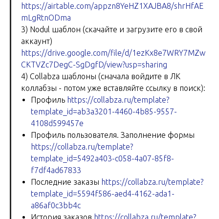
https://airtable.com/appzn8YeHZ1XAJBA8/shrHfAE
mLgRtnODma
3) Nodul шаблон (скачайте и загрузите его в свой
аккаунт)
https://drive.google.com/file/d/1ezKx8e7WRY7MZw
CKTVZc7DegC-SgDgfD/view?usp=sharing
4) Collabza шаблоны (сначала войдите в ЛК
коллабзы - потом уже вставляйте ссылку в поиск):
Профиль
https://collabza.ru/
template
?
template_id=ab3a3201-4460-4b85-9557-
4108d599457e
Профиль пользователя. Заполнение формы
https://collabza.ru/
template
?
template_id=5492a403-c058-4a07-85f8-
f7df4ad67833
Последние заказы
https://collabza.ru/
template
?
template_id=5594f586-aed4-4162-ada1-
a86af0c3bb4c
История заказов
https://collabza.ru/
template
?