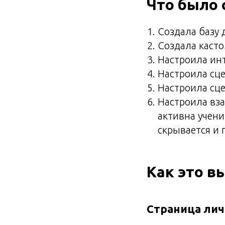
Что было 
Создала базу
Создала каст
Настроила ин
Настроила сце
Настроила сц
Настроила вз
активна учени
скрывается и 
Как это в
Страница лич