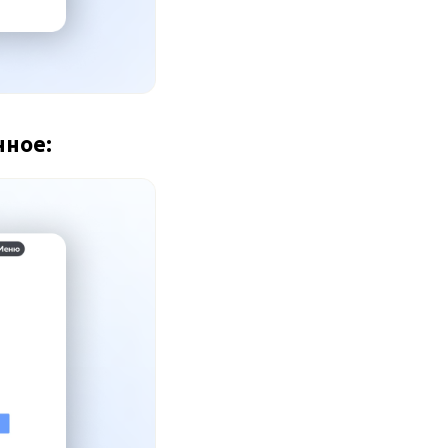
нное: