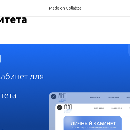
кабинет для детского
Made on Collabza
итета