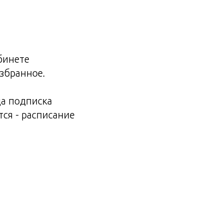
бинете
избранное.
да подписка
тся - расписание